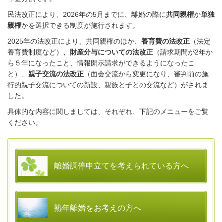
民法改正により、2026年の5月までに、離婚の際に
共同親権
か
単独
親権
かを選択できる制度が施行されます。
2025年の法改正により、共同親権のほか、
養育費の法改正
（法定
養育費制度など）
、財産分与についての法改正
（請求期間が2年か
ら５年になったこと、情報開示請求ができるようになったこ
と）、
親子交流の法改正
（面会交流から変更になり、審判前の施
行的親子交流についての新設、親族と子との交流など）がされま
した。
具体的な内容に関しましては、それぞれ、下記のメニューをご覧
ください。
離婚調停申立てを考えられている方へ
熟年離婚をお考えの方へ