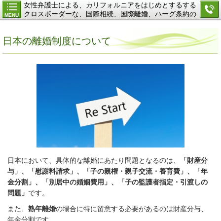
女性弁護士による、カリフォルニアをはじめとするする
クロスボーダーな、国際相続、国際離婚、ハーグ条約の
MENU
ご相談
日本の離婚制度について
日本において、具体的な離婚にあたり問題となるのは、
「
財産分
与
」、「
慰謝料請求
」、「
子の親権・親子交流・養育費
」、「
年
金分割
」、「
別居中の婚姻費用
」、「子の監護者指定・引渡しの
問題」
です。
また、
熟年離婚
の場合に特に留意する必要があるのは財産分与、
年金分割です。