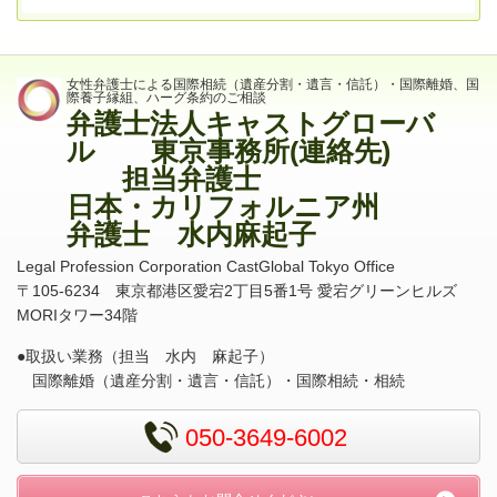
女性弁護士による国際相続（遺産分割・遺言・信託）・国際離婚、国
際養子縁組、ハーグ条約のご相談
弁護士法人キャストグローバ
ル 東京事務所(連絡先)
担当弁護士
日本・カリフォルニア州
弁護士 水内麻起子
Legal Profession Corporation CastGlobal Tokyo Office
〒
105-6234
東京都港区愛宕
2
丁目
5
番
1
号 愛宕グリーンヒルズ
MORI
タワー
34
階
●取扱い業務（担当 水内 麻起子）
国際離婚（遺産分割・遺言・信託）・国際相続・相続
050-3649-6002