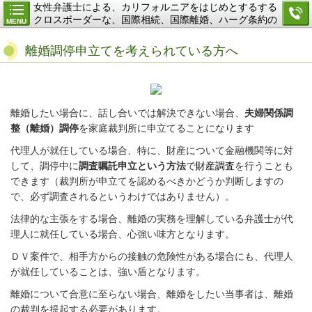
女性弁護士による、カリフォルニアをはじめとするする
クロスボーダーな、国際相続、国際離婚、ハーグ条約の
MENU
ご相談
離婚調停申立てを考えられている方へ
離婚したい場合に、話し合いでは解決できない場合、
夫婦関係調
整（離婚）調停
を家庭裁判所に申立てることになります
代理人が就任している場合、特に、財産について金融機関等に対
して、調停中に
調査嘱託申立という方法
で
財産調査
を行うことも
できます（裁判所が申立てを認めるべきかどうか判断しますの
で、必ず調査されるというわけではありません）
。
法律的な主張をする場合、離婚の実務を理解している弁護士が代
理人に就任している場合、心強い味方となります。
ＤＶ案件で、相手方からの接触の危険性がある場合にも、代理人
が就任していることは、強い盾となります。
離婚について合意に至らない場合、離婚をしたい当事者は、離婚
の裁判を提起する必要があります。