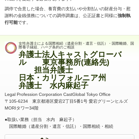
調停で合意した場合、養育費の支払いや分割払いの財産分与・慰
謝料の金銭債務についての調停調書は、公正証書と同様に
強制執
行可能
です。
女性弁護士による国際相続（遺産分割・遺言・信託）・国際離婚、国
際養子縁組、ハーグ条約のご相談
弁護士法人キャストグローバ
ル 東京事務所(連絡先)
担当弁護士
日本・カリフォルニア州
弁護士 水内麻起子
Legal Profession Corporation CastGlobal Tokyo Office
〒
105-6234
東京都港区愛宕
2
丁目
5
番
1
号 愛宕グリーンヒルズ
MORI
タワー
34
階
●取扱い業務（担当 水内 麻起子）
国際離婚（遺産分割・遺言・信託）・国際相続・相続