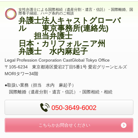
女性弁護士による国際相続（遺産分割・遺言・信託）・国際離婚、国
際養子縁組、ハーグ条約のご相談
弁護士法人キャストグローバ
ル 東京事務所(連絡先)
担当弁護士
日本・カリフォルニア州
弁護士 水内麻起子
Legal Profession Corporation CastGlobal Tokyo Office
〒
105-6234
東京都港区愛宕
2
丁目
5
番
1
号 愛宕グリーンヒルズ
MORI
タワー
34
階
●取扱い業務（担当 水内 麻起子）
国際離婚（遺産分割・遺言・信託）・国際相続・相続
050-3649-6002
こちらかお問合せください