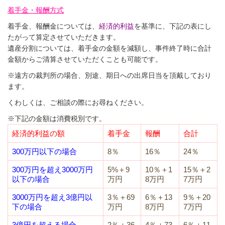
着手金・報酬方式
着手金、報酬金については、
経済的利益
を基準に、下記の表にし
たがって算定させていただきます。
遺産分割については、着手金の金額を減額し、事件終了時に合計
金額からご清算させていただくことも可能です。
※遠方の裁判所の場合、別途、期日への出席日当を頂戴しており
ます。
くわしくは、ご相談の際にお尋ねください。
※下記の金額は消費税別です。
経済的利益の額
着手金
報酬
合計
300万円以下の場合
8％
16％
24％
300万円を超え3000万円
5%＋9
10％＋1
15％＋2
以下の場合
万円
8万円
7万円
3000万円を超え3億円以
3％＋69
6％＋13
9％＋20
下の場合
万円
8万円
7万円
3億円を超える場合
2％＋36
4％＋73
6％＋11