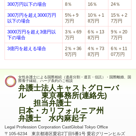
300万円以下の場合
8％
16％
24％
300万円を超え3000万円
5%＋9
10％＋1
15％＋2
以下の場合
万円
8万円
7万円
3000万円を超え3億円以
3％＋69
6％＋13
9％＋20
下の場合
万円
8万円
7万円
3億円を超える場合
2％＋36
4％＋73
6％＋11
9万円
8万円
07万円
女性弁護士による国際相続（遺産分割・遺言・信託）・国際離婚、国
際養子縁組、ハーグ条約のご相談
弁護士法人キャストグローバ
ル 東京事務所(連絡先)
担当弁護士
日本・カリフォルニア州
弁護士 水内麻起子
Legal Profession Corporation CastGlobal Tokyo Office
〒
105-6234
東京都港区愛宕
2
丁目
5
番
1
号 愛宕グリーンヒルズ