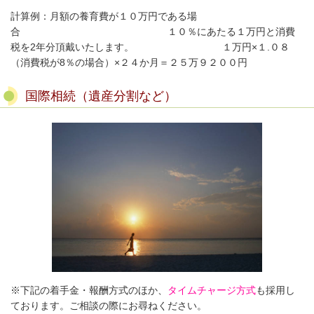
計算例：月額の養育費が１０万円である場
合
１０％にあたる１万円と消費
税を2年分頂戴いたします。 １万円×１.０８
（消費税が8％の場合）×２４か月＝２５万９２００円
国際相続（遺産分割など）
※下記の着手金・報酬方式のほか、
タイムチャージ方式
も採用し
ております。ご相談の際にお尋ねください。