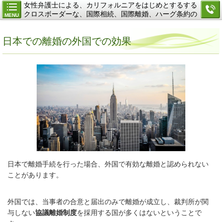
女性弁護士による、カリフォルニアをはじめとするする
クロスボーダーな、国際相続、国際離婚、ハーグ条約の
MENU
ご相談
日本での離婚の外国での効果
日本で離婚手続を行った場合、外国で有効な離婚と認められない
ことがあります。
外国では、当事者の合意と届出のみで離婚が成立し、裁判所が関
与しない
協議離婚制度
を採用する国が多くはないということで