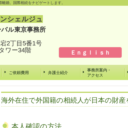
際離婚。国際相続をナビゲートします。
コンシェルジュ
ーバル東京事務所
）
愛宕2丁目5番1号
タワー34階
Ｅｎｇｌｉｓｈ
事務所案内・
ご依頼費用
弁護士紹介
アクセス
海外在住で外国籍の相続人が日本の財産
本人確認の方法