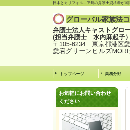
日本とカリフォルニア州の弁護士資格者が国
グローバル家族法
弁護士法人キャストグロ
(担当弁護士 水内麻起子
〒105-6234 東京都港区
愛宕グリーンヒルズMORI
トップページ
業務分野
お気軽にお問い合わせ
ください