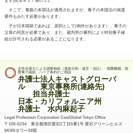
ます
(
民法８１７条の２
)
。
そこで、養親の本国法が適用されますが、養子の本国法の保護
要件もみたす必要があります。
子が日本国籍であれば、原則として(例外があります）、養子の
父母の同意が必要であり、また、裁判所の審判により特別養子縁
組が許可される必要があることになります。
女性弁護士による国際相続（遺産分割・遺言・信託）・国際離婚、国
際養子縁組、ハーグ条約のご相談
弁護士法人キャストグローバ
ル 東京事務所(連絡先)
担当弁護士
日本・カリフォルニア州
弁護士 水内麻起子
Legal Profession Corporation CastGlobal Tokyo Office
〒
105-6234
東京都港区愛宕
2
丁目
5
番
1
号 愛宕グリーンヒルズ
MORI
タワー
34
階