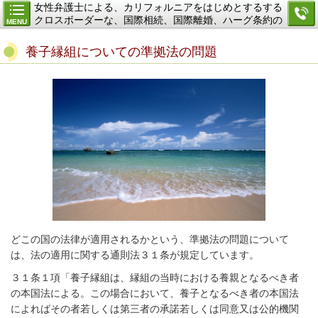
女性弁護士による、カリフォルニアをはじめとするする
クロスボーダーな、国際相続、国際離婚、ハーグ条約の
MENU
ご相談
養子縁組についての準拠法の問題
どこの国の法律が適用されるかという、準拠法の問題について
は、法の適用に関する通則法３１条が規定しています。
３１条１項「養子縁組は、縁組の当時における養親となるべき者
の本国法による。この場合において、養子となるべき者の本国法
によればその者若しくは第三者の承諾若しくは同意又は公的機関