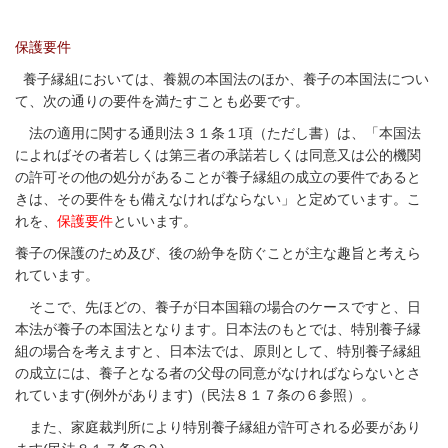
保護要件
養子縁組においては、養親の本国法のほか、養子の本国法につい
て、次の通りの要件を満たすことも必要です。
法の適用に関する通則法３１条１項（ただし書）は、「本国法
によればその者若しくは第三者の承諾若しくは同意又は公的機関
の許可その他の処分があることが養子縁組の成立の要件であると
きは、その要件をも備えなければならない」と定めています。こ
れを、
保護要件
といいます。
養子の保護のため及び、後の紛争を防ぐことが主な趣旨と考えら
れています。
そこで、先ほどの、養子が日本国籍の場合のケースですと、日
本法が養子の本国法となります。日本法のもとでは、特別養子縁
組の場合を考えますと、日本法では、原則として、特別養子縁組
の成立には、養子となる者の父母の同意がなければならないとさ
れています
(
例外があります
)
（民法８１７条の６参照）。
また、家庭裁判所により特別養子縁組が許可される必要があり