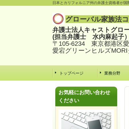
日本とカリフォルニア州の弁護士資格者が国
グローバル家族法
弁護士法人キャストグロ
(担当弁護士 水内麻起子
〒105-6234 東京都港区
愛宕グリーンヒルズMORI
トップページ
業務分野
お気軽にお問い合わせ
ください