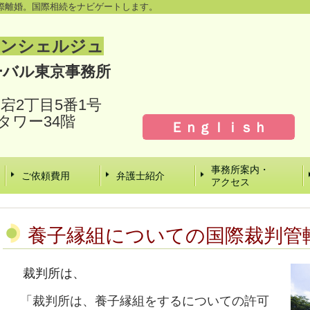
際離婚。国際相続をナビゲートします。
コンシェルジュ
ーバル東京事務所
）
愛宕2丁目5番1号
タワー34階
Ｅｎｇｌｉｓｈ
事務所案内・
ご依頼費用
弁護士紹介
アクセス
養子縁組についての国際裁判管
裁判所は、
「裁判所は、養子縁組をするについての許可