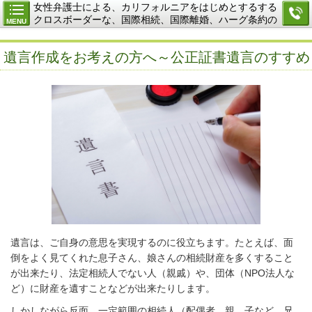
女性弁護士による、カリフォルニアをはじめとするする
クロスボーダーな、国際相続、国際離婚、ハーグ条約の
MENU
ご相談
遺言作成をお考えの方へ～公正証書遺言のすすめ
遺言は、ご自身の意思を実現するのに役立ちます。たとえば、面
倒をよく見てくれた息子さん、娘さんの相続財産を多くすること
が出来たり、法定相続人でない人（親戚）や、団体（
NPO
法人な
ど）に財産を遺すことなどが出来たりします。
しかしながら反面、一定範囲の相続人（配偶者、親、子など。兄