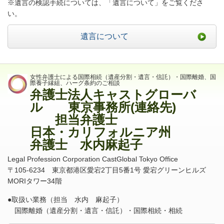
※遺言の検認手続については、「遺言について」をご覧くださ
い。
遺言について
女性弁護士による国際相続（遺産分割・遺言・信託）・国際離婚、国
際養子縁組、ハーグ条約のご相談
弁護士法人キャストグローバ
ル 東京事務所(連絡先)
担当弁護士
日本・カリフォルニア州
弁護士 水内麻起子
Legal Profession Corporation CastGlobal Tokyo Office
〒
105-6234
東京都港区愛宕
2
丁目
5
番
1
号 愛宕グリーンヒルズ
MORI
タワー
34
階
●取扱い業務（担当 水内 麻起子）
国際離婚（遺産分割・遺言・信託）・国際相続・相続